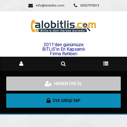
info@alobitlis.com
05557970013
2011'den günümüze
BiTLiS'in En Kapsamlı
Firma Rehberi
HEMEN ÜYE OL
ÜYE GİRİŞİ YAP