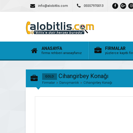
info@alobitlis.com
05557970013
ANASAYFA
FİRMALAR
firma rehberi anasayfanız
yüzlerce kayıtlı f
Cihangirbey Konağı
GOLD
Firmalar
Danışmanlık
Cihangirbey Konağı