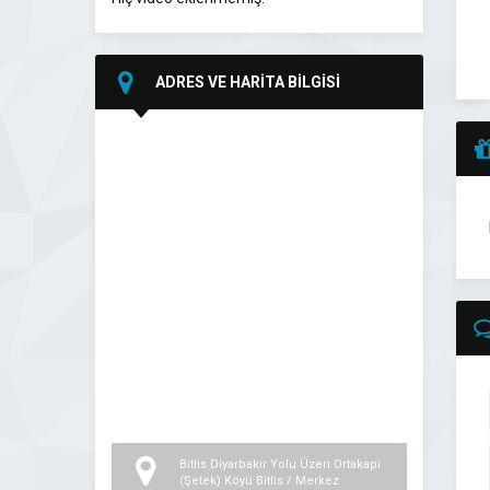
ADRES VE HARİTA BİLGİSİ
Bitlis Diyarbakır Yolu Üzeri Ortakapı
(Şetek) Köyü Bitlis / Merkez