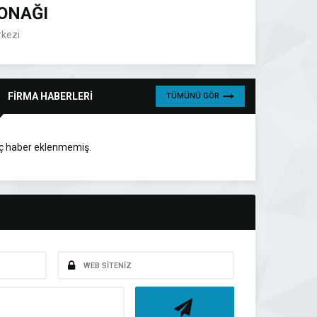
ONAĞI
rkezi
FİRMA HABERLERİ
TÜMÜNÜ GÖR
ç haber eklenmemiş.