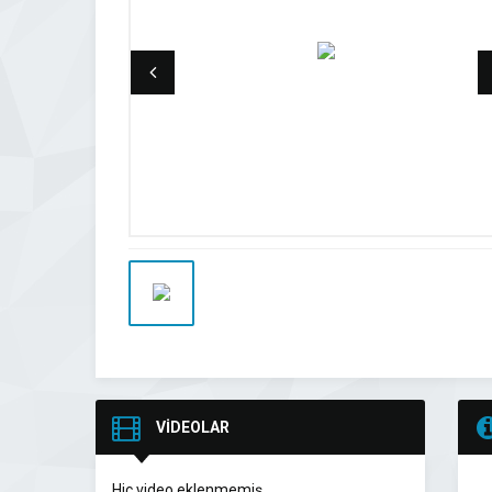
VİDEOLAR
Hiç video eklenmemiş.