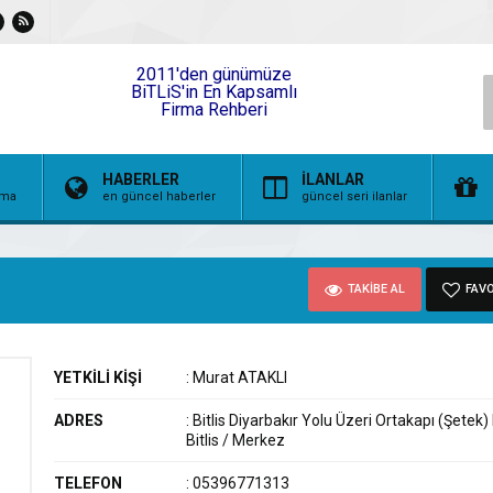
2011'den günümüze
BiTLiS'in En Kapsamlı
Firma Rehberi
HABERLER
İLANLAR
irma
en güncel haberler
güncel seri ilanlar
TAKİBE AL
FAVO
YETKİLİ KİŞİ
:
Murat ATAKLI
ADRES
:
Bitlis Diyarbakır Yolu Üzeri Ortakapı (Şetek)
Bitlis / Merkez
TELEFON
:
05396771313