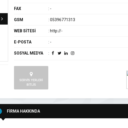
FAX
:
-
GSM
:
05396771313
WEB SİTESİ
:
http://-
E-POSTA
:
-
SOSYAL MEDYA
:
SERVİS YERLERİ
BİTLİS
FİRMA HAKKINDA